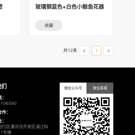
塑
玻璃钢蓝色+白色小鲸鱼花器
收藏
共12条
1
我们
微信公众号
微信客服
话：
9106590
合作：
址：
闵行区漕河泾开发区浦江科
1号楼