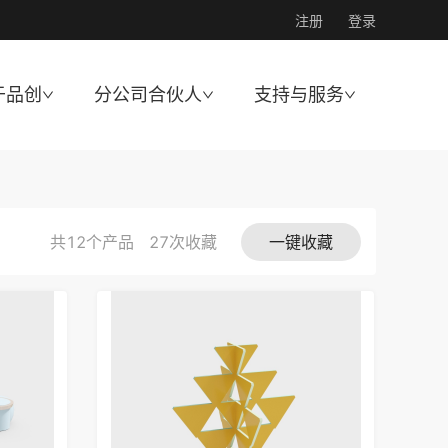
注册
登录
于品创
分公司合伙人
支持与服务
共12个产品
27
次收藏
一键收藏