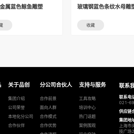
+金属蓝色鲸鱼雕塑
玻璃钢蓝色条纹水母雕
藏
收藏
品
关于品创
分公司合伙人
支持与服务
联系
联系电
集团介绍
合作前景
工具攻略
021-6
公司荣誉
面向人群
培训中心
供应链
本地化分公司
合作模式
热门话题
集团地
合作伙伴
合作优势
案例围观
上海市
技广场2