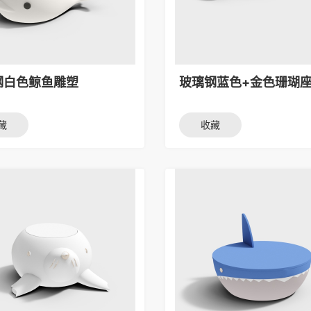
钢白色鲸鱼雕塑
玻璃钢蓝色+金色珊瑚
藏
收藏